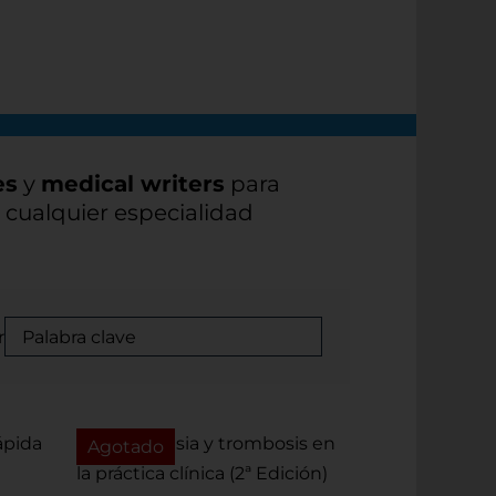
es
y
medical writers
para
n cualquier especialidad
r
Agotado