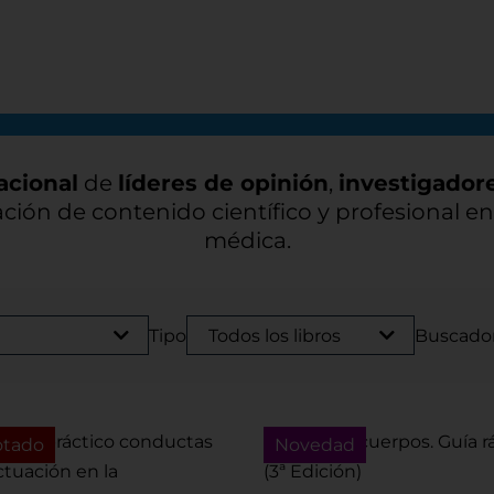
acional
de
líderes de opinión
,
investigador
ación de contenido científico y profesional e
médica.
Tipo
Buscado
otado
Novedad