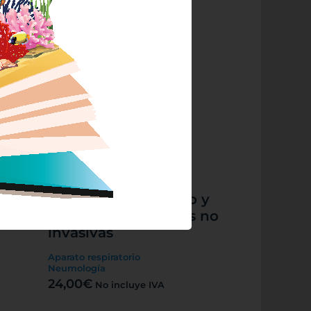
ed
Neumología
50,52
€
No incluye IVA
Agotado
Algoritmos en sueño y
n)
terapias respiratorias no
invasivas
Aparato respiratorio
Neumología
24,00
€
No incluye IVA