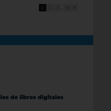
...
1
2
3
34
ios de libros digitales