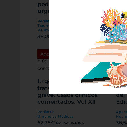
pediátrica: de la
Endoc
urgencia al quirófano
57,6
Pediatría
Traumatología, Ortopedia,
Reumatología y Rehabilitación
36,06
€
No incluye IVA
Agotado
Ag
Urgencias y
Tra
tratamiento del niño
de 
grave. Casos clínicos
del
comentados. Vol XII
Edi
Pediatría
Apara
Urgencias Médicas
Nutri
52,75
€
36,5
No incluye IVA