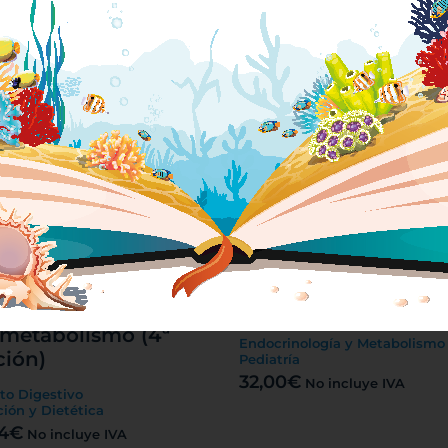
treatment of calcifi
rinología y Metabolismo
coronary lesions
9
€
No incluye IVA
Cardiología
Cirugía Vascular
20,67
€
No incluye IVA
otado
Manual de
endocrinología
tamiento nutricional
pediátrica (3ª Edició
los errores innatos
 metabolismo (4ª
Endocrinología y Metabolismo
ción)
Pediatría
32,00
€
No incluye IVA
to Digestivo
ción y Dietética
4
€
No incluye IVA