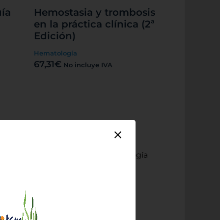
ía
Hemostasia y trombosis
en la práctica clínica (2ª
Edición)
Hematología
67,31
€
No incluye IVA
Novedad
Algoritmos en
Neumología (4ª
Edición)