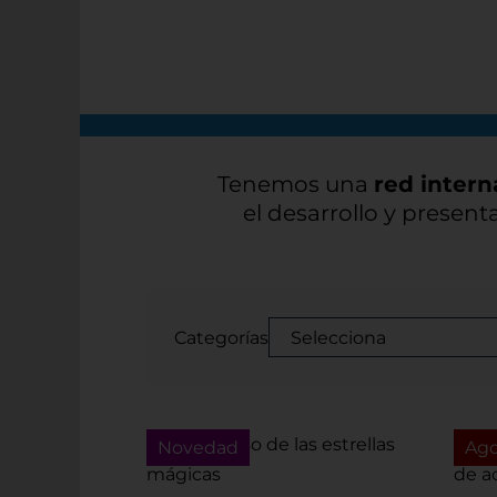
Últimas novedades
Tenemos una
red intern
el desarrollo y present
Categorías
Novedad
Ag