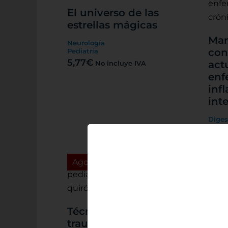
El universo de las
estrellas mágicas
Man
Neurología
con
Pediatría
5,77
€
act
No incluye IVA
enf
inf
inte
Diges
37,5
Agotado
No
Pie 
Dia
Técnicas en
tra
traumatología