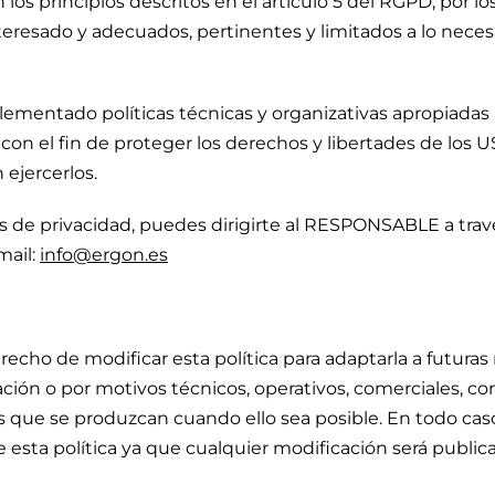
os principios descritos en el artículo 5 del RGPD, por los
nteresado y adecuados, pertinentes y limitados a lo necesa
entado políticas técnicas y organizativas apropiadas p
n el fin de proteger los derechos y libertades de los 
ejercerlos.
as de privacidad, puedes dirigirte al RESPONSABLE a tra
mail:
info@ergon.es
echo de modificar esta política para adaptarla a futuras 
ación o por motivos técnicos, operativos, comerciales, c
 que se produzcan cuando ello sea posible. En todo cas
e esta política ya que cualquier modificación será public