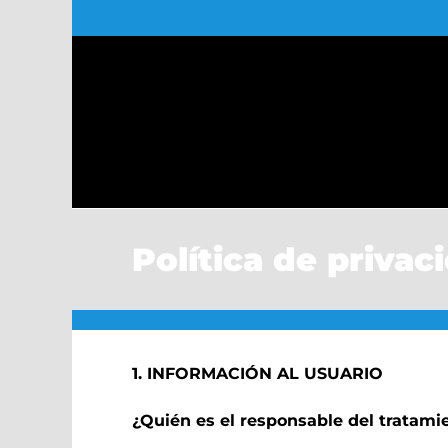
Saltar
al
contenido
Política de privac
1. INFORMACIÓN AL USUARIO
¿Quién es el responsable del tratami