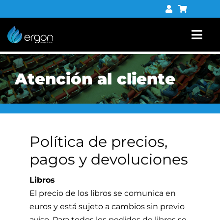
Saltar
al
contenido
Togg
Navi
Libros
Atención al cliente
Tienda digital
Contacto
Política de precios,
pagos y devoluciones
Libros
El precio de los libros se comunica en
euros y está sujeto a cambios sin previo
aviso. Para todos los pedidos de libros se