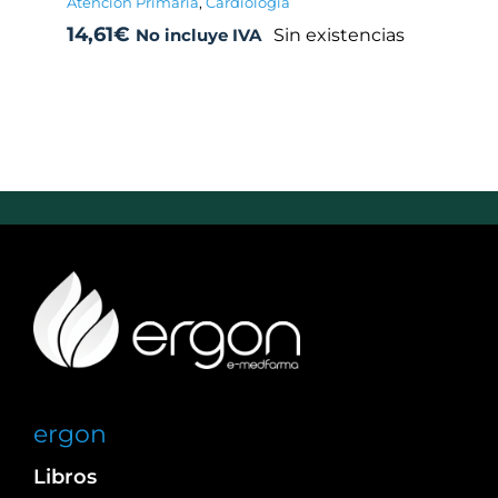
Atención Primaria
,
Cardiología
14,61
€
Sin existencias
No incluye IVA
ergon
Libros