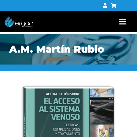
Saltar
al
contenido
Togg
Navi
Libros
A.M. Martín Rubio
Tienda digital
Contacto