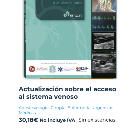
Actualización sobre el acceso
al sistema venoso
Anestesiología
,
Cirugía
,
Enfermería
,
Urgencias
Médicas
30,18
€
Sin existencias
No incluye IVA