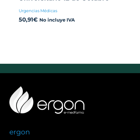
Urgencias Médicas
50,91
€
No incluye IVA
ergon