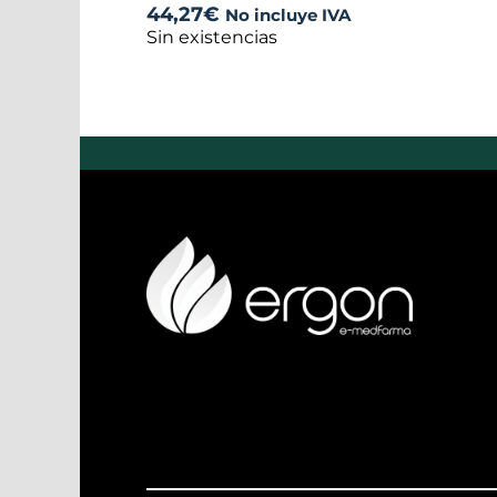
44,27
€
No incluye IVA
Sin existencias