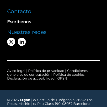
Contacto
Escríbenos
Nuestras redes
Aviso legal
|
Política de privacidad
|
Condiciones
generales de contratación
|
Política de cookies
|
Declaración de accesibilidad
|
GPSR
© 2026
Ergon
| c/ Castillo de Turégano 3, 28232 Las
Rozas. Madrid | c/ Pau Clarís 190, 08037 Barcelona