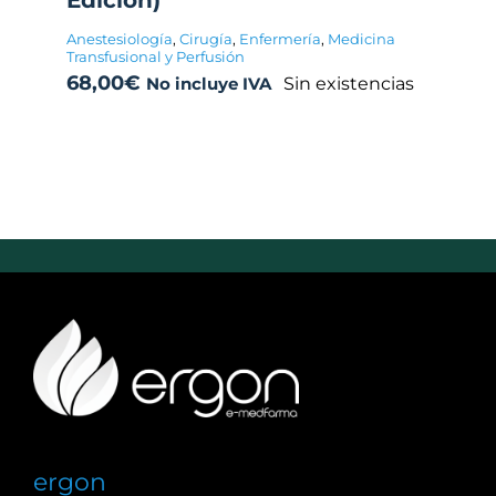
Edición)
Anestesiología
,
Cirugía
,
Enfermería
,
Medicina
Transfusional y Perfusión
68,00
€
Sin existencias
No incluye IVA
ergon