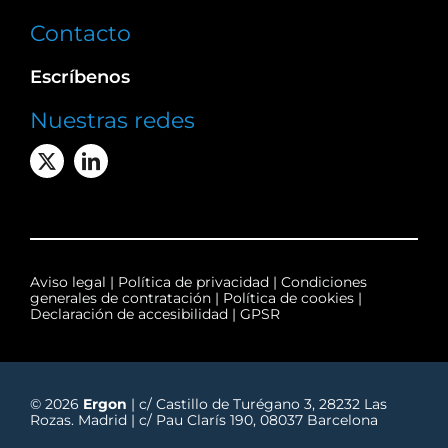
Contacto
Escríbenos
Nuestras redes
Aviso legal
|
Política de privacidad
|
Condiciones
generales de contratación
|
Política de cookies
|
Declaración de accesibilidad
|
GPSR
© 2026
Ergon
| c/ Castillo de Turégano 3, 28232 Las
Rozas. Madrid | c/ Pau Clarís 190, 08037 Barcelona