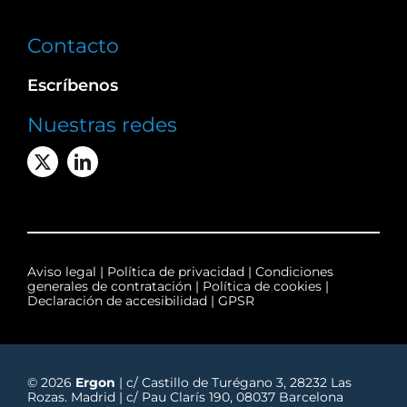
Contacto
Escríbenos
Nuestras redes
Aviso legal
|
Política de privacidad
|
Condiciones
generales de contratación
|
Política de cookies
|
Declaración de accesibilidad
|
GPSR
© 2026
Ergon
| c/ Castillo de Turégano 3, 28232 Las
Rozas. Madrid | c/ Pau Clarís 190, 08037 Barcelona