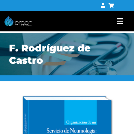
Saltar
al
contenido
Togg
Navi
Libros
F. Rodríguez de
Tienda digital
Castro
Contacto