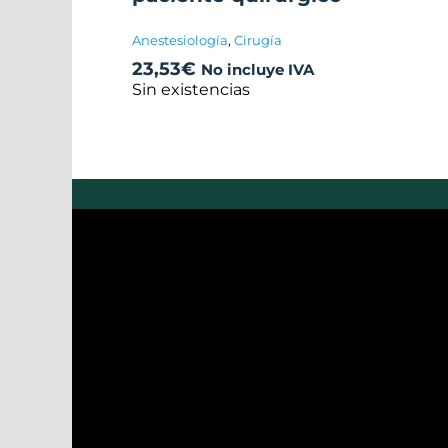
Anestesiología
,
Cirugía
23,53
€
No incluye IVA
Sin existencias