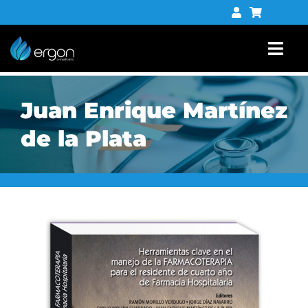
Saltar
al
contenido
Togg
Navi
Libros
Juan Enrique Martínez
Tienda digital
de la Plata
Contacto