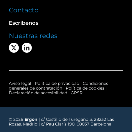
Contacto
Escríbenos
Nuestras redes
Aviso legal
|
Política de privacidad
|
Condiciones
generales de contratación
|
Política de cookies
|
Declaración de accesibilidad
|
GPSR
© 2026
Ergon
| c/ Castillo de Turégano 3, 28232 Las
Rozas. Madrid | c/ Pau Clarís 190, 08037 Barcelona