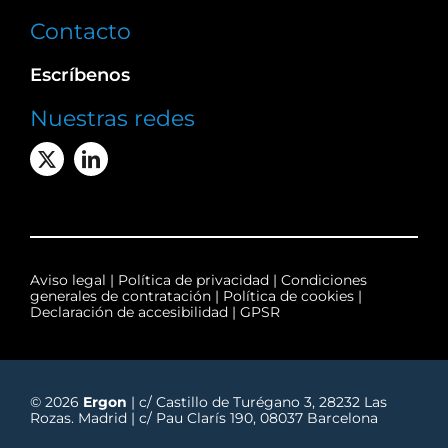
Contacto
Escríbenos
Nuestras redes
Aviso legal
|
Política de privacidad
|
Condiciones
generales de contratación
|
Política de cookies
|
Declaración de accesibilidad
|
GPSR
© 2026
Ergon
| c/ Castillo de Turégano 3, 28232 Las
Rozas. Madrid | c/ Pau Clarís 190, 08037 Barcelona