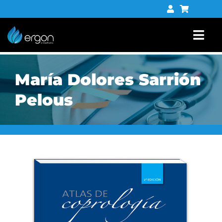
Saltar
al
contenido
Togg
Navi
Libros
María Dolores Sarrión
Tienda digital
Pelous
Contacto