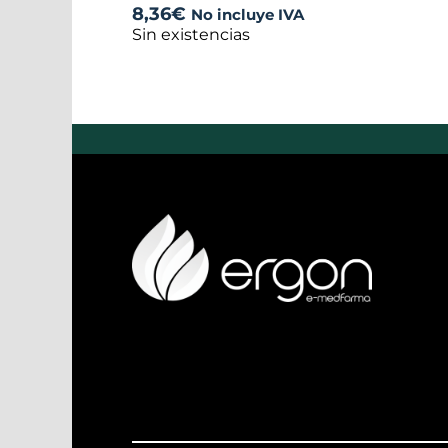
8,36
€
No incluye IVA
Sin existencias