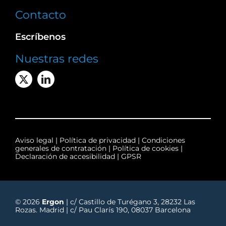
Contacto
Escríbenos
Nuestras redes
Aviso legal
|
Política de privacidad
|
Condiciones
generales de contratación
|
Política de cookies
|
Declaración de accesibilidad
|
GPSR
© 2026
Ergon
| c/ Castillo de Turégano 3, 28232 Las
Rozas. Madrid | c/ Pau Clarís 190, 08037 Barcelona