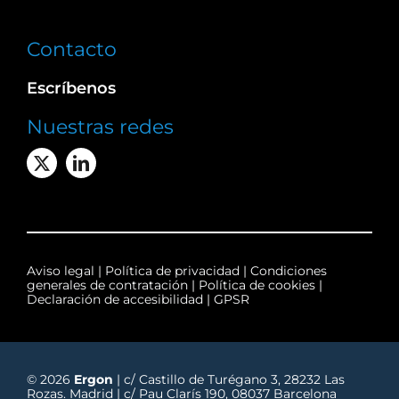
Contacto
Escríbenos
Nuestras redes
Aviso legal
|
Política de privacidad
|
Condiciones
generales de contratación
|
Política de cookies
|
Declaración de accesibilidad
|
GPSR
© 2026
Ergon
| c/ Castillo de Turégano 3, 28232 Las
Rozas. Madrid | c/ Pau Clarís 190, 08037 Barcelona