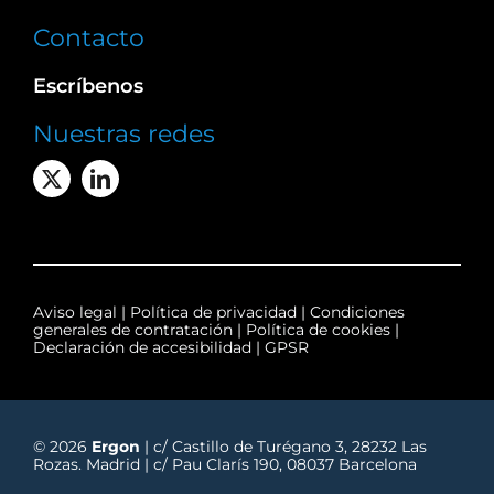
Contacto
Escríbenos
Nuestras redes
Aviso legal
|
Política de privacidad
|
Condiciones
generales de contratación
|
Política de cookies
|
Declaración de accesibilidad
|
GPSR
© 2026
Ergon
| c/ Castillo de Turégano 3, 28232 Las
Rozas. Madrid | c/ Pau Clarís 190, 08037 Barcelona