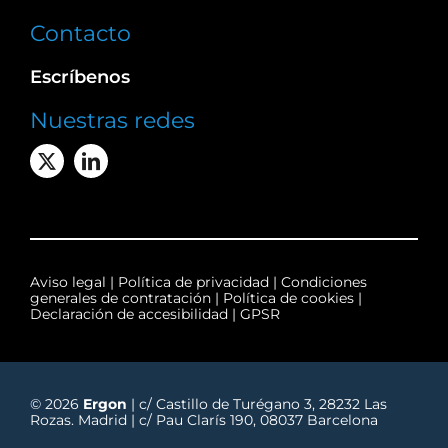
Contacto
Escríbenos
Nuestras redes
Aviso legal
|
Política de privacidad
|
Condiciones
generales de contratación
|
Política de cookies
|
Declaración de accesibilidad
|
GPSR
© 2026
Ergon
| c/ Castillo de Turégano 3, 28232 Las
Rozas. Madrid | c/ Pau Clarís 190, 08037 Barcelona