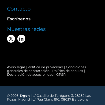
Contacto
Escríbenos
Nuestras redes
Aviso legal
|
Política de privacidad
|
Condiciones
generales de contratación
|
Política de cookies
|
Declaración de accesibilidad
|
GPSR
© 2026
Ergon
| c/ Castillo de Turégano 3, 28232 Las
Rozas. Madrid | c/ Pau Clarís 190, 08037 Barcelona