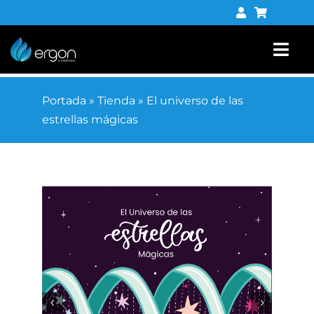
Saltar
al
contenido
Togg
Navi
Libros
Portada
»
Tienda
»
El universo de las
estrellas mágicas
Tienda digital
Contacto