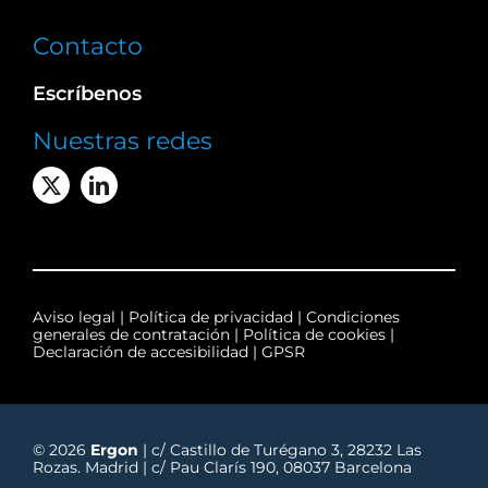
Contacto
Escríbenos
Nuestras redes
Aviso legal
|
Política de privacidad
|
Condiciones
generales de contratación
|
Política de cookies
|
Declaración de accesibilidad
|
GPSR
© 2026
Ergon
| c/ Castillo de Turégano 3, 28232 Las
Rozas. Madrid | c/ Pau Clarís 190, 08037 Barcelona