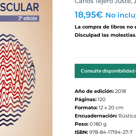
Carlos Tejero Juste
,
18,95
€
No inclu
La compra de libros no
Disculpad las molestias
Consulte disponibilidad
Año de edición:
2018
Páginas:
120
Formato:
12 x 20 cm
Encuadernación:
Rústic
Peso:
0.180 g
ISBN:
978-84-17194-27-7