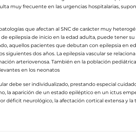
lta muy frecuente en las urgencias hospitalarias, supon
 patologías que afectan al SNC de carácter muy heterog
 de epilepsia de inicio en la edad adulta, puede tener su
ado, aquellos pacientes que debutan con epilepsia en ed
 los siguientes dos años. La epilepsia vascular se relacion
ción arteriovenosa. También en la población pediátrica, 
levantes en los neonatos
cular debe ser individualizado, prestando especial cuida
imo, la aparición de un estado epiléptico en un ictus empe
r déficit neurológico, la afectación cortical extensa y l