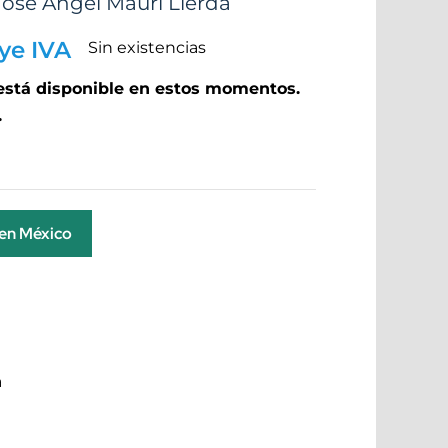
José Angel Mauri Llerda
ye IVA
Sin existencias
 está disponible en estos momentos.
.
 en México
a