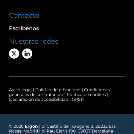
Contacto
Escríbenos
Nuestras redes
Aviso legal
|
Política de privacidad
|
Condiciones
generales de contratación
|
Política de cookies
|
Declaración de accesibilidad
|
GPSR
© 2026
Ergon
| c/ Castillo de Turégano 3, 28232 Las
Rozas. Madrid | c/ Pau Clarís 190, 08037 Barcelona