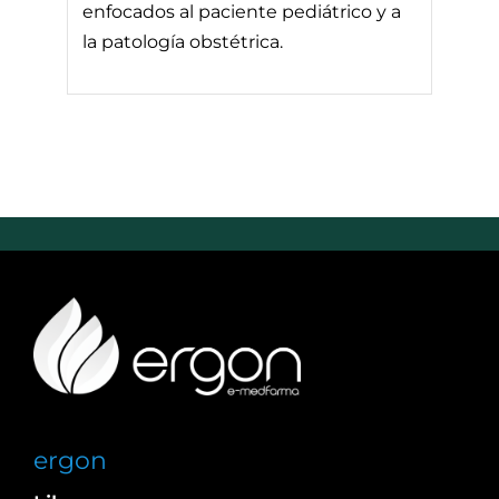
enfocados al paciente pediátrico y a
la patología obstétrica.
ergon