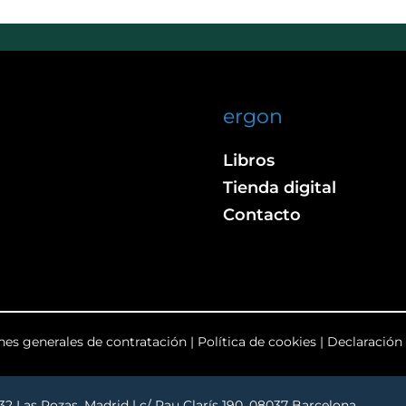
ergon
Libros
Tienda digital
Contacto
nes generales de contratación
|
Política de cookies
|
Declaración 
232 Las Rozas. Madrid | c/ Pau Clarís 190, 08037 Barcelona