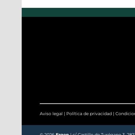
Aviso legal
|
Política de privacidad
|
Condicio
© 2026
Ergon
| c/ Castillo de Turégano 3, 28