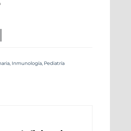
a
aria
,
Inmunología
,
Pediatría