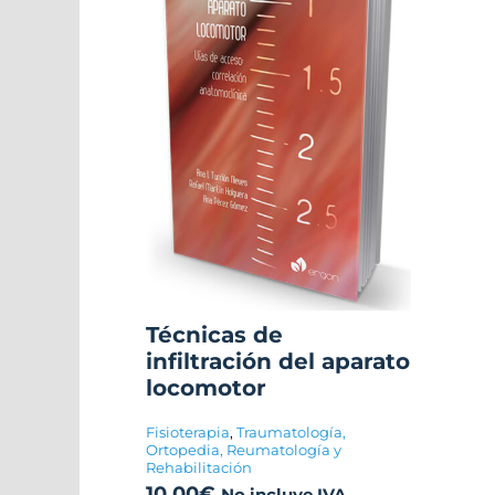
Técnicas de
infiltración del aparato
locomotor
Fisioterapia
,
Traumatología,
Ortopedia, Reumatología y
Rehabilitación
10,00
€
No incluye IVA