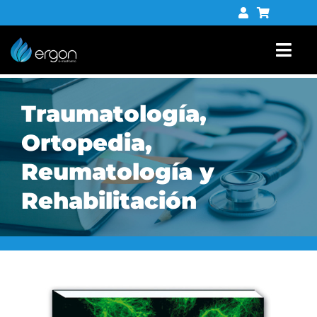
Saltar
al
contenido
Togg
Navi
Libros
Traumatología,
Tienda digital
Ortopedia,
Reumatología y
Contacto
Rehabilitación