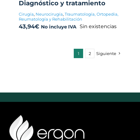
Diagnóstico y tratamiento
Cirugía
,
Neurocirugía
,
Traumatología, Ortopedia,
Reumatología y Rehabilitación
43,94
€
Sin existencias
No incluye IVA
1
2
Siguiente