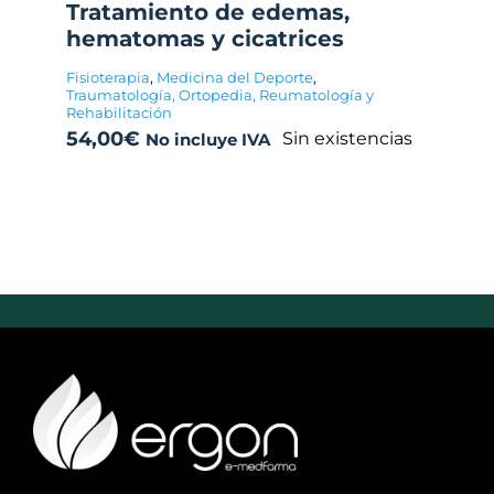
Tratamiento de edemas,
hematomas y cicatrices
Fisioterapia
,
Medicina del Deporte
,
Traumatología, Ortopedia, Reumatología y
Rehabilitación
54,00
€
Sin existencias
No incluye IVA