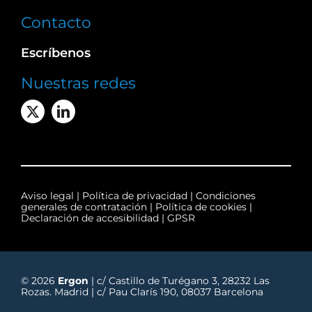
Contacto
Escríbenos
Nuestras redes
Aviso legal
|
Política de privacidad
|
Condiciones
generales de contratación
|
Política de cookies
|
Declaración de accesibilidad
|
GPSR
© 2026
Ergon
| c/ Castillo de Turégano 3, 28232 Las
Rozas. Madrid | c/ Pau Clarís 190, 08037 Barcelona