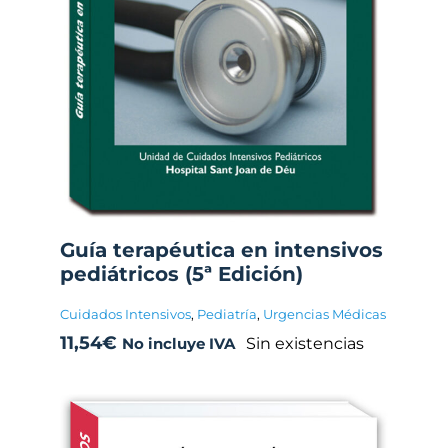
Guía terapéutica en intensivos
pediátricos (5ª Edición)
Cuidados Intensivos
,
Pediatría
,
Urgencias Médicas
11,54
€
Sin existencias
No incluye IVA