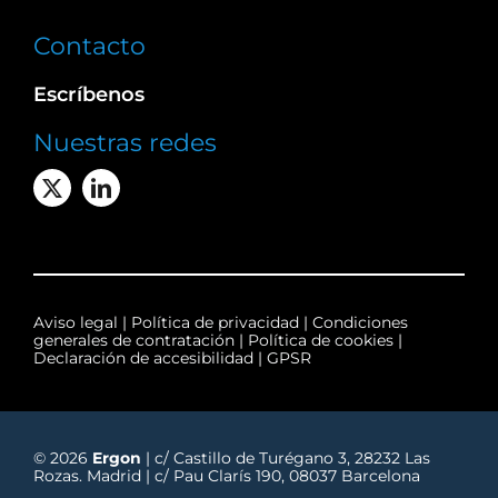
Contacto
Escríbenos
Nuestras redes
Aviso legal
|
Política de privacidad
|
Condiciones
generales de contratación
|
Política de cookies
|
Declaración de accesibilidad
|
GPSR
© 2026
Ergon
| c/ Castillo de Turégano 3, 28232 Las
Rozas. Madrid | c/ Pau Clarís 190, 08037 Barcelona