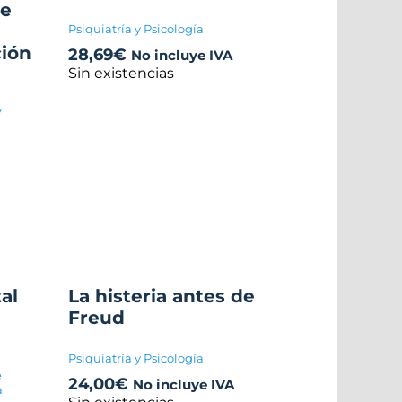
de
Psiquiatría y Psicología
ción
28,69
€
No incluye IVA
Sin existencias
y
al
La histeria antes de
Freud
Psiquiatría y Psicología
e
24,00
€
No incluye IVA
a