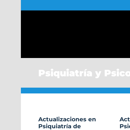
Saltar
al
contenido
Psiquiatría y Psic
Actualizaciones en
Act
Psiquiatría de
Psi