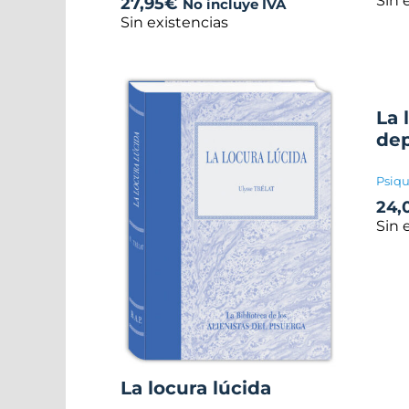
Sin 
27,95
€
No incluye IVA
Sin existencias
La 
dep
Psiqu
24,
Sin 
La locura lúcida