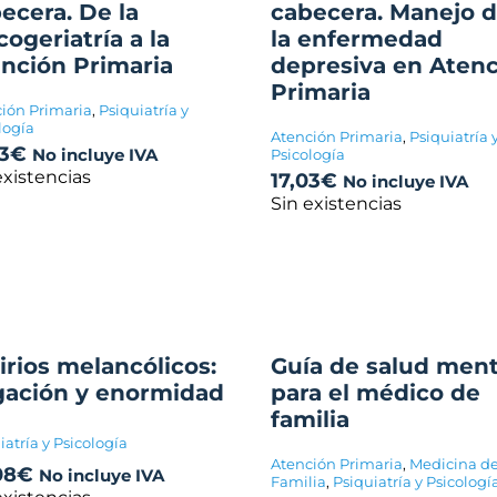
ecera. De la
cabecera. Manejo 
cogeriatría a la
la enfermedad
nción Primaria
depresiva en Aten
Primaria
ión Primaria
,
Psiquiatría y
logía
Atención Primaria
,
Psiquiatría 
3
€
No incluye IVA
Psicología
existencias
17,03
€
No incluye IVA
Sin existencias
irios melancólicos:
Guía de salud ment
ación y enormidad
para el médico de
familia
iatría y Psicología
Atención Primaria
,
Medicina d
08
€
No incluye IVA
Familia
,
Psiquiatría y Psicologí