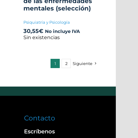
de las enfermedades
mentales (selección)
Psiquiatría y Psicología
30,55
€
No incluye IVA
Sin existencias
1
2
Siguiente
Contacto
Escríbenos