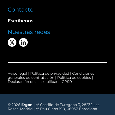
Contacto
Escríbenos
Nuestras redes
Aviso legal
|
Política de privacidad
|
Condiciones
generales de contratación
|
Política de cookies
|
Declaración de accesibilidad
|
GPSR
© 2026
Ergon
| c/ Castillo de Turégano 3, 28232 Las
Rozas. Madrid | c/ Pau Clarís 190, 08037 Barcelona