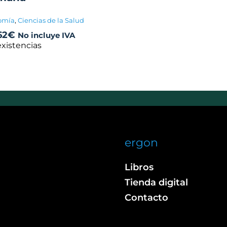
omía
,
Ciencias de la Salud
62
€
No incluye IVA
existencias
ergon
Libros
Tienda digital
Contacto