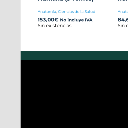
Anatomía
,
Ciencias de la Salud
Anat
153,00
€
84,
No incluye IVA
Sin existencias
Sin 