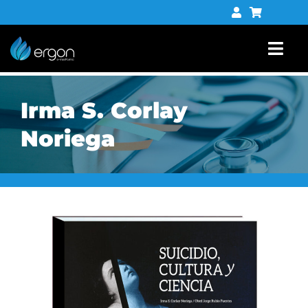
Saltar
al
contenido
Togg
Navi
Libros
Irma S. Corlay
Tienda digital
Noriega
Contacto