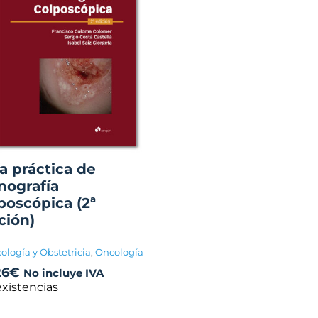
a práctica de
nografía
poscópica (2ª
ción)
ología y Obstetricia
,
Oncología
26
€
No incluye IVA
existencias