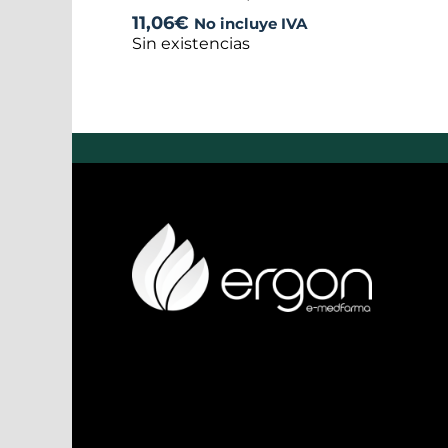
11,06
€
No incluye IVA
Sin existencias