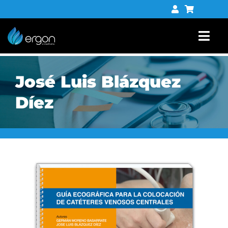
Saltar
al
contenido
Togg
Navi
Libros
José Luis Blázquez
Tienda digital
Díez
Contacto