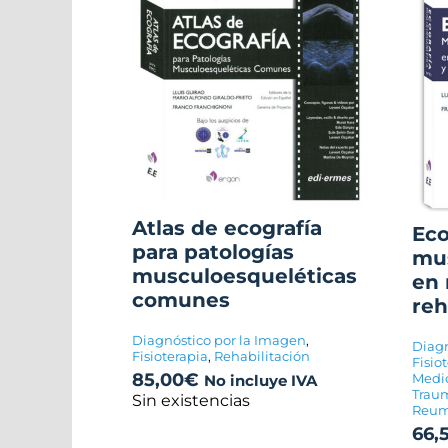
Atlas de ecografía
Eco
para patologías
mus
musculoesqueléticas
en 
comunes
reh
Diagnóstico por la Imagen
,
Diagn
Fisioterapia
,
Rehabilitación
Fisio
85,00
€
Medic
No incluye IVA
Traum
Sin existencias
Reuma
66,