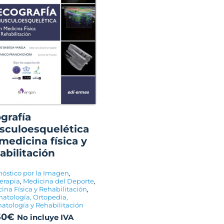
grafía
culoesquelética
medicina física y
abilitación
óstico por la Imagen
,
terapia
,
Medicina del Deporte
,
ina Física y Rehabilitación
,
atología, Ortopedia,
tología y Rehabilitación
50
€
No incluye IVA