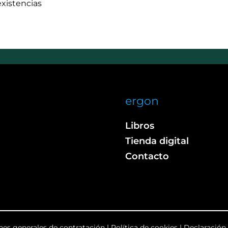
existencias
ergon
Libros
Tienda digital
Contacto
nes generales de contratación
|
Política de cookies
|
Declaración 