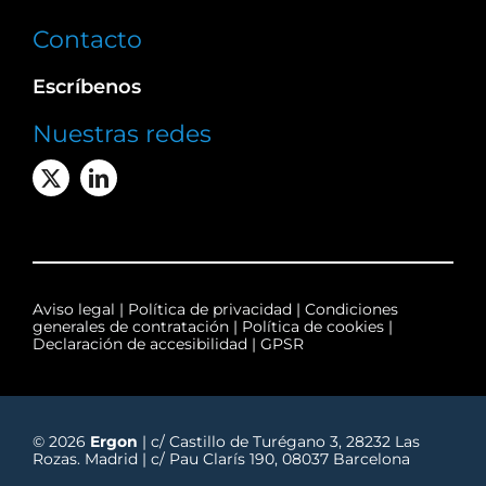
Contacto
Escríbenos
Nuestras redes
Aviso legal
|
Política de privacidad
|
Condiciones
generales de contratación
|
Política de cookies
|
Declaración de accesibilidad
|
GPSR
© 2026
Ergon
| c/ Castillo de Turégano 3, 28232 Las
Rozas. Madrid | c/ Pau Clarís 190, 08037 Barcelona