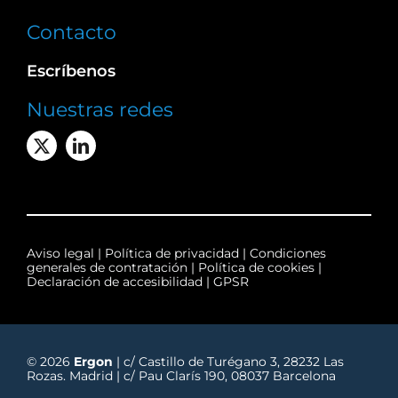
Contacto
Escríbenos
Nuestras redes
Aviso legal
|
Política de privacidad
|
Condiciones
generales de contratación
|
Política de cookies
|
Declaración de accesibilidad
|
GPSR
© 2026
Ergon
| c/ Castillo de Turégano 3, 28232 Las
Rozas. Madrid | c/ Pau Clarís 190, 08037 Barcelona