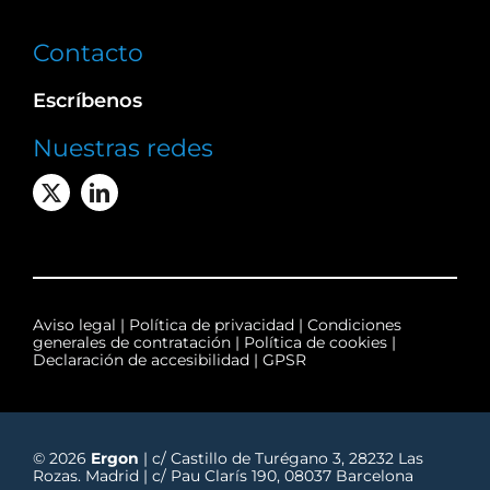
Contacto
Escríbenos
Nuestras redes
Aviso legal
|
Política de privacidad
|
Condiciones
generales de contratación
|
Política de cookies
|
Declaración de accesibilidad
|
GPSR
© 2026
Ergon
| c/ Castillo de Turégano 3, 28232 Las
Rozas. Madrid | c/ Pau Clarís 190, 08037 Barcelona