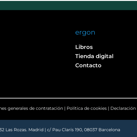
ergon
Libros
Tienda digital
Contacto
nes generales de contratación
|
Política de cookies
|
Declaración 
232 Las Rozas. Madrid | c/ Pau Clarís 190, 08037 Barcelona