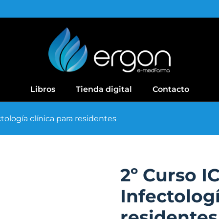
Libros
Tienda digital
Contacto
tología clínica para residentes
2º Curso I
Infectologí
residentes