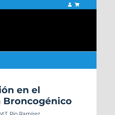
ión en el
 Broncogénico
M.T. Río Ramírez