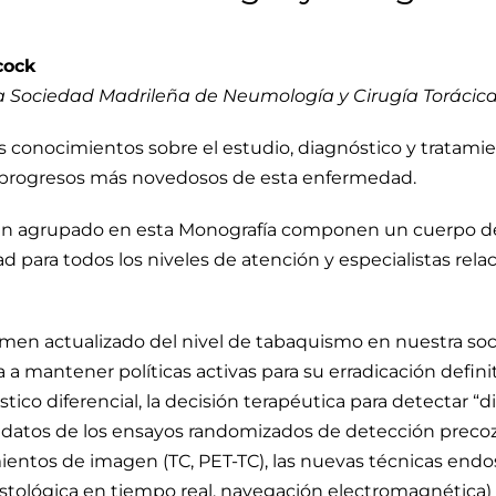
cock
la Sociedad Madrileña de Neumología y Cirugía Torácic
los conocimientos sobre el estudio, diagnóstico y tratam
s progresos más novedosos de esta enfermedad.
han agrupado en esta Monografía componen un cuerpo d
 para todos los niveles de atención y especialistas relac
umen actualizado del nivel de tabaquismo en nuestra so
 mantener políticas activas para su erradicación definiti
tico diferencial, la decisión terapéutica para detectar “d
s datos de los ensayos randomizados de detección preco
entos de imagen (TC, PET-TC), las nuevas técnicas end
tológica en tiempo real, navegación electromagnética) y 