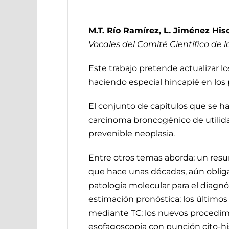
M.T. Río Ramírez, L. Jiménez His
Vocales del Comité Científico de 
Este trabajo pretende actualizar 
haciendo especial hincapié en lo
El conjunto de capítulos que se 
carcinoma broncogénico de utilidad
prevenible neoplasia.
Entre otros temas aborda: un res
que hace unas décadas, aún obliga a
patología molecular para el diagnós
estimación pronóstica; los último
mediante TC; los nuevos procedimi
esofagoscopia con punción cito-his