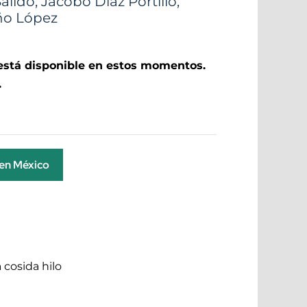
alido
,
Jacobo Díaz Portillo
,
ño López
 está disponible en estos momentos.
.
 en México
 cosida hilo