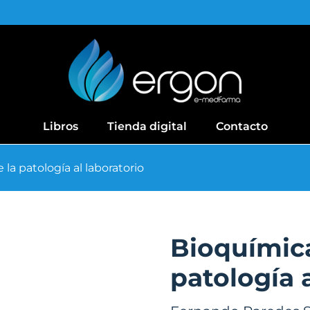
Libros
Tienda digital
Contacto
 la patología al laboratorio
Bioquímica 
patología a