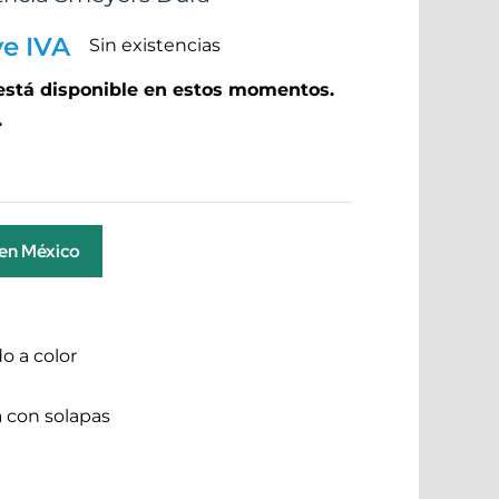
ye IVA
Sin existencias
 está disponible en estos momentos.
.
 en México
o a color
 con solapas