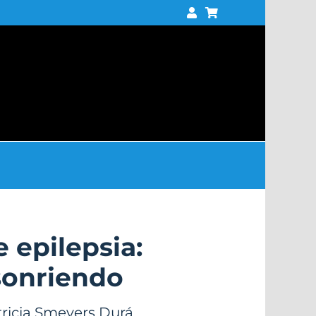
 epilepsia:
sonriendo
ricia Smeyers Durá