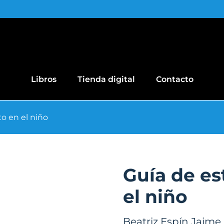
Libros
Tienda digital
Contacto
o en el niño
Guía de es
el niño
Beatriz Espín Jaime